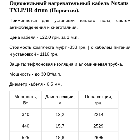
Одножильный нагревательный кабель Nexans
TXLP/1R drum (Норвегия).
Применяется для установки теплого пола, систем
антиобледенения и снеготаяния.
Цена кабеля - 122,0 грн. за 1 м.п.
Стоимость комплекта муфт -333 грн. | с кабелем питания
и установкой - 1116 грн.
Защита: тефлоновая изоляция и алюминиевая трубка.
Мощность - до 30 Вт/м.п.
Диаметр кабеля - 6,5 мм.
Мощность,
Длина секции,
Цена секции,
Вт
м
грн.
340
12,2
2214
440
15,7
2529
525
18,8
2695