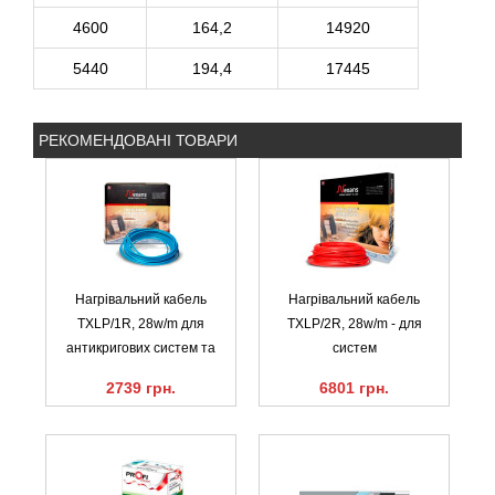
4600
164,2
14920
5440
194,4
17445
РЕКОМЕНДОВАНІ ТОВАРИ
Нагрівальний кабель
Нагрівальний кабель
TXLP/1R, 28w/m для
TXLP/2R, 28w/m - для
антикригових систем та
систем
2739 грн.
6801 грн.