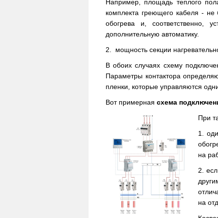
Например, площадь теплого пол
комплекта греющего кабеля - не
обогрева и, соответственно, 
дополнительную автоматику.
2. мощность секции нагревательн
В обоих случаях схему подключе
Параметры контактора определяю
пленки, которые управляются одн
Вот примерная
схема подключен
При т
1. од
обогр
на ра
2. ес
други
отлич
на от
Косве