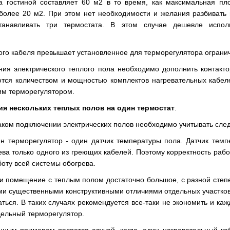
а гостиной составляет 60 м2 в то время, как максимальная пл
 более 20 м2. При этом нет необходимости и желания разбиват
устанавливать три термостата. В этом случае дешевле испол
ого кабеля превышает установленное для терморегулятора ограни
ния электрического теплого пола необходимо дополнить контакто
тся количеством и мощностью комплектов нагревательных кабел
им терморегулятором.
ия нескольких теплых полов на один термостат
.
аком подключении электрических полов необходимо учитывать сл
ин терморегулятор - один датчик температуры пола. Датчик тем
ева только одного из греющих кабелей. Поэтому корректность рабо
боту всей системы обогрева.
ли помещение с теплым полом достаточно большое, с разной степ
ми существенными конструктивными отличиями отдельных участков,
аться. В таких случаях рекомендуется все-таки не экономить и ка
дельный терморегулятор.
нным примером является случай, когда, один нагревательный ка