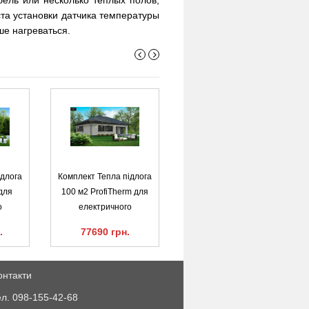
та установки датчика температуры
ше нагреваться.
ідлога
Комплект Тепла підлога
Комплект Тепла підлога
для
100 м2 ProfiTherm для
85 м2 Nexans для
о
електричного
електричного
.
77690 грн.
98900 грн.
онтакти
ел. 098-155-42-68