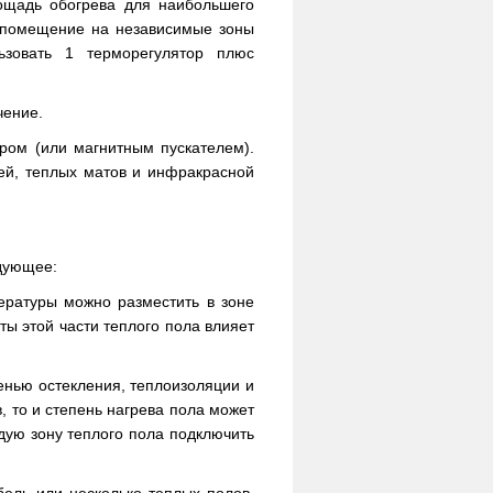
ощадь обогрева для наибольшего
ь помещение на независимые зоны
ьзовать 1 терморегулятор плюс
чение.
ром (или магнитным пускателем).
ей, теплых матов и инфракрасной
едующее:
пературы можно разместить в зоне
ты этой части теплого пола влияет
енью остекления, теплоизоляции и
 то и степень нагрева пола может
ждую зону теплого пола подключить
бель или несколько теплых полов,