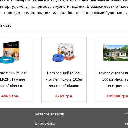
ятор, уложены, например, в кухне и лоджии. В зависимости от мес
лее теплым, чем на лоджии, или наоборот - пол лоджии будет мень
НІ МАТИ
рівальний кабель
Нагрівальний кабель
Комплект Тепла п
LP/2R, 17w для
Profitherm Eko-2, 16.5w
100 м2 Nexans 
теплої підлоги
для теплої підлоги
електричног
4563 грн.
2265 грн.
109980 грн
Каталог товарів
К
Виробники
т