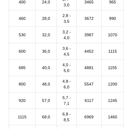
400
24,0
3465
965
3,0
2,8 -
460
28,0
3672
990
3,5
3,2 -
530
32,0
3987
1070
4,0
3,6 -
600
36,0
4452
1115
4,5
4,0 -
685
40,0
4881
1155
5,0
4,8 -
800
48,0
5547
1200
6,0
5,7 -
920
57,0
6117
1245
7,1
6,8 -
1115
68,0
6969
1460
8,5