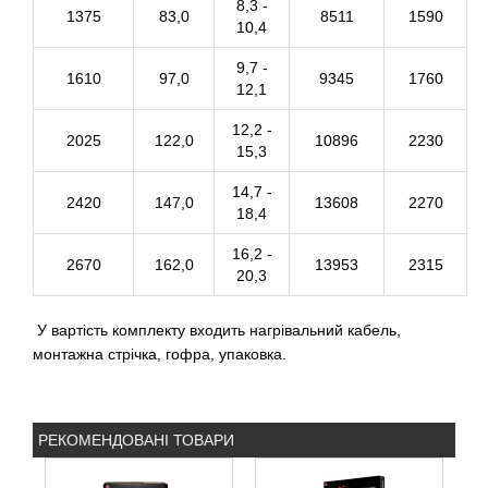
8,3 -
1375
83,0
8511
1590
10,4
9,7 -
1610
97,0
9345
1760
12,1
12,2 -
2025
122,0
10896
2230
15,3
14,7 -
2420
147,0
13608
2270
18,4
16,2 -
2670
162,0
13953
2315
20,3
У вартість комплекту входить нагрівальний кабель,
монтажна стрічка, гофра, упаковка.
РЕКОМЕНДОВАНІ ТОВАРИ