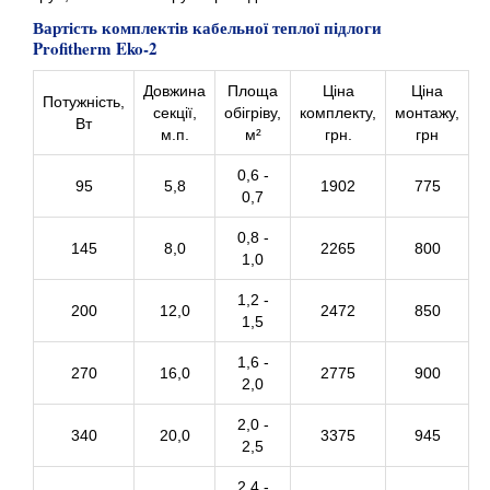
Вартість комплектів кабельної теплої підлоги
Profitherm Eko-2
Довжина
Площа
Ціна
Ціна
Потужність,
секції,
обігріву,
комплекту,
монтажу,
Вт
м.п.
м²
грн.
грн
0,6 -
95
5,8
1902
775
0,7
0,8 -
145
8,0
2265
800
1,0
1,2 -
200
12,0
2472
850
1,5
1,6 -
270
16,0
2775
900
2,0
2,0 -
340
20,0
3375
945
2,5
2,4 -