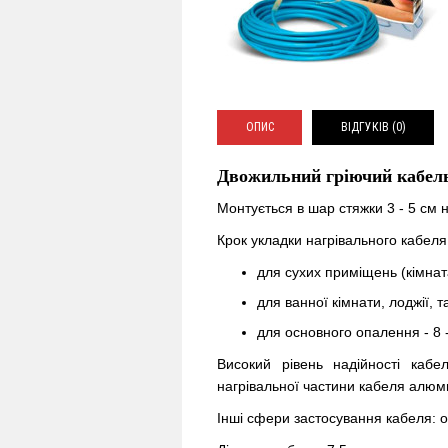
ОПИС
ВІДГУКІВ (0)
Двожильний гріючий кабель
Монтується в шар стяжки 3 - 5 см 
Крок укладки нагрівального кабеля
для сухих приміщень (кімната
для ванної кімнати, лоджії, т
для основного опалення - 8 
Високий рівень надійності кабе
нагрівальної частини кабеля алю
Інші сфери застосування кабеля:
о