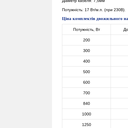
Діаметр кабеля: 7,5мм
Потужність: 17 Вт/м.п. (при 230В).
Ціна комплектів двожильного наг
Потужність, Вт
До
200
300
400
500
600
700
840
1000
1250