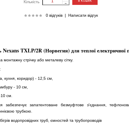
Кількість
0 відгуків
|
Написати відгук
 Nexans TXLP/2R (Норвегия) для теплої електричної 
на монтажну стрічку або металеву сітку.
:
, кухня, коридор) - 12,5 см,
амбуру - 10 см,
-10 см.
ля забезпечує запатентоване безмуфтове з'єднання, тефлонов
минієвою трубкою.
бігрів водопровідних труб, ємностей та трубопроводів