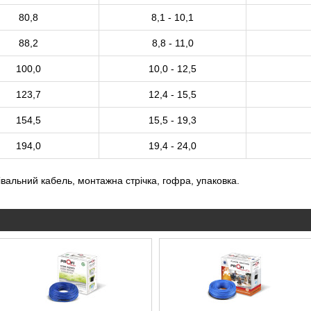
80,8
8,1 - 10,1
88,2
8,8 - 11,0
100,0
10,0 - 12,5
123,7
12,4 - 15,5
154,5
15,5 - 19,3
194,0
19,4 - 24,0
івальний кабель, монтажна стрічка, гофра, упаковка.