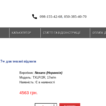
098-155-42-68
,
050-385-40-70
КАЛЬКУЛЯТОР
СТАТТТІ ТА ВІДЕОІНСТРУКЦІЇ
ОПЛАТА. 
7w для теплої підлоги
Виробник:
Nexans (Норвегія)
Модель:
TXLP/2R, 17w/m
Наявність:
Є в наявності
4563 грн.