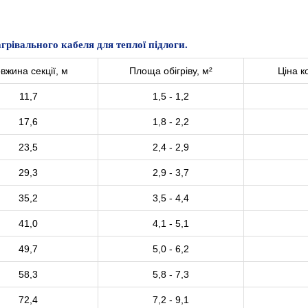
рівального кабеля для теплої підлоги.
вжина секції, м
Площа обігріву, м²
Ціна к
11,7
1,5 - 1,2
17,6
1,8 - 2,2
23,5
2,4 - 2,9
29,3
2,9 - 3,7
35,2
3,5 - 4,4
41,0
4,1 - 5,1
49,7
5,0 - 6,2
58,3
5,8 - 7,3
72,4
7,2 - 9,1