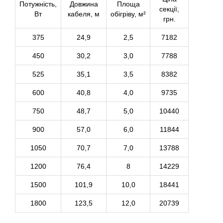
Потужність,
Довжина
Площа
секції,
Вт
кабеля, м
обігріву, м²
грн.
375
24,9
2,5
7182
450
30,2
3,0
7788
525
35,1
3,5
8382
600
40,8
4,0
9735
750
48,7
5,0
10440
900
57,0
6,0
11844
1050
70,7
7,0
13788
1200
76,4
8
14229
1500
101,9
10,0
18441
1800
123,5
12,0
20739